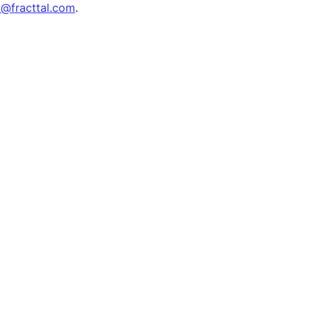
o@fracttal.com
.