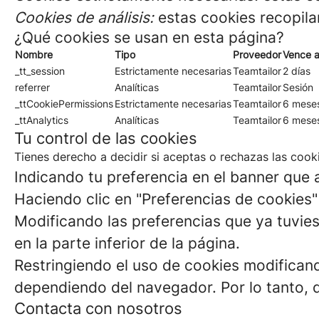
Cookies de análisis:
estas cookies recopila
¿Qué cookies se usan en esta página?
Nombre
Tipo
Proveedor
Vence a
_tt_session
Estrictamente necesarias
Teamtailor
2 días
referrer
Analíticas
Teamtailor
Sesión
_ttCookiePermissions
Estrictamente necesarias
Teamtailor
6 mese
_ttAnalytics
Analíticas
Teamtailor
6 mese
Tu control de las cookies
Tienes derecho a decidir si aceptas o rechazas las cook
Indicando tu preferencia en el banner que a
Haciendo clic en "Preferencias de cookies" 
Modificando las preferencias que ya tuvies
en la parte inferior de la página.
Restringiendo el uso de cookies modificand
dependiendo del navegador. Por lo tanto, 
Contacta con nosotros