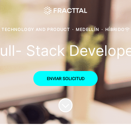
TECHNOLOGY AND PRODUCT
·
MEDELLÍN
·
HÍBRIDO
ull- Stack Develop
ENVIAR SOLICITUD