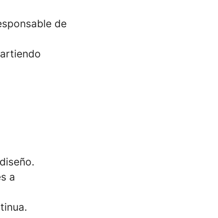
responsable de
artiendo
diseño.
s a
tinua.