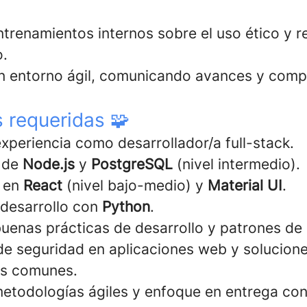
entrenamientos internos sobre el uso ético y 
o.
n entorno ágil, comunicando avances y comp
 requeridas 🧩
xperiencia como desarrollador/a full-stack.
o de
Node.js
y
PostgreSQL
(nivel intermedio).
 en
React
(nivel bajo-medio) y
Material UI
.
 desarrollo con
Python
.
buenas prácticas de desarrollo y patrones de 
e seguridad en aplicaciones web y solucione
es comunes.
etodologías ágiles y enfoque en entrega con