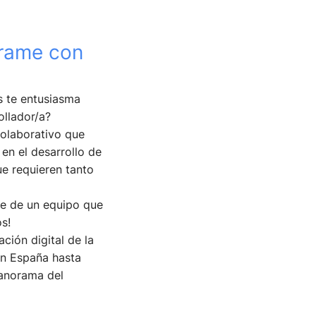
grame con
s te entusiasma
ollador/a?
colaborativo que
 en el desarrollo de
ue requieren tanto
te de un equipo que
s!
ión digital de la
en España hasta
panorama del