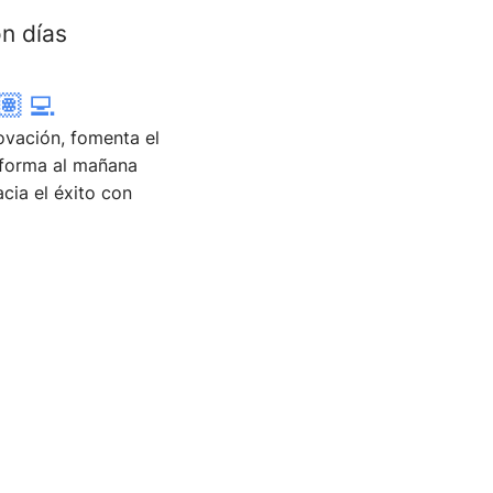
n días
‍💻
ovación, fomenta el
 forma al mañana
cia el éxito con