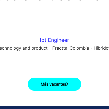
Iot Engineer
echnology and product
·
Fracttal Colombia
·
Híbrido
Más vacantes