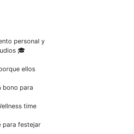
ento personal y
tudios 🎓
porque ellos
un bono para
ellness time
 para festejar