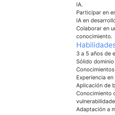
IA.
Participar en 
IA en desarroll
Colaborar en u
conocimiento.
Habilidades
3 a 5 años de e
Sólido domini
Conocimientos
Experiencia en
Aplicación de 
Conocimiento d
vulnerabilidad
Adaptación a m