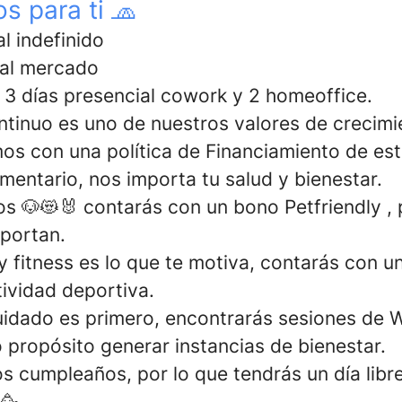
s para ti 🧢
l indefinido
 al mercado
o 3 días presencial cowork y 2 homeoffice.
ntinuo es uno de nuestros valores de crecimi
mos con una política de Financiamiento de es
entario, nos importa tu salud y bienestar.
os 🐶😻🐰 contarás con un bono Petfriendly , 
portan.
 y fitness es lo que te motiva, contarás con 
tividad deportiva.
idado es primero, encontrarás sesiones de W
 propósito generar instancias de bienestar.
s cumpleaños, por lo que tendrás un día libre
 🥳