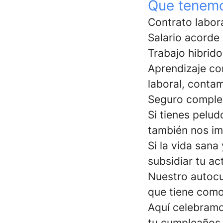
Que tenemo
Contrato labora
Salario acorde
Trabajo hibrid
Aprendizaje co
laboral, conta
Seguro complem
Si tienes pelud
también nos im
Si la vida sana
subsidiar tu ac
Nuestro autocu
que tiene como
Aquí celebramo
tu cumpleaños