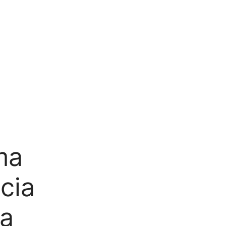
ma
cia
ia