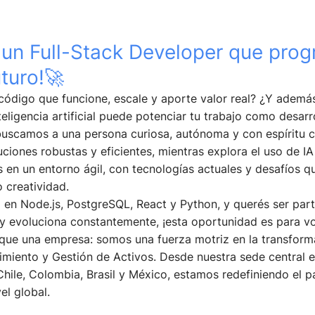
un Full-Stack Developer que pro
uturo!🚀
código que funcione, escale y aporte valor real? ¿Y ademá
eligencia artificial puede potenciar tu trabajo como desarr
buscamos a una persona curiosa, autónoma y con espíritu 
uciones robustas y eficientes, mientras explora el uso de IA
s en un entorno ágil, con tecnologías actuales y desafíos q
 creatividad.
a en Node.js, PostgreSQL, React y Python, y querés ser par
y evoluciona constantemente, ¡esta oportunidad es para vo
e una empresa: somos una fuerza motriz en la transformac
imiento y Gestión de Activos. Desde nuestra sede central 
n Chile, Colombia, Brasil y México, estamos redefiniendo el 
el global.