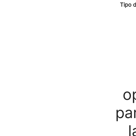
Tipo 
o
pa
l