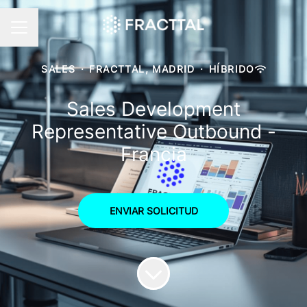
MENÚ DE EMPLEO
SALES
·
FRACTTAL, MADRID
·
HÍBRIDO
Sales Development
Representative Outbound -
Francia
ENVIAR SOLICITUD