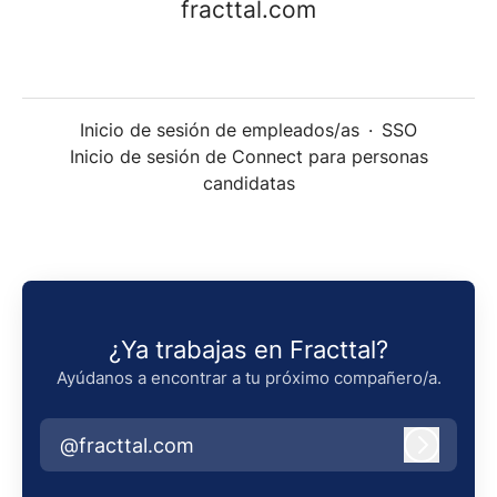
fracttal.com
Inicio de sesión de empleados/as
·
SSO
Inicio de sesión de Connect para personas
candidatas
¿Ya trabajas en Fracttal?
Ayúdanos a encontrar a tu próximo compañero/a.
@fracttal.com
INICIAR S