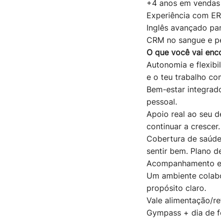
+4 anos em vendas 
Experiência com ER
Inglês avançado pa
CRM no sangue e per
O que você vai enco
Autonomia e flexibi
e o teu trabalho co
Bem-estar integrado
pessoal.
Apoio real ao seu d
continuar a crescer.
Cobertura de saúd
sentir bem.
Plano d
Acompanhamento em 
Um ambiente colabo
propósito claro.
Vale alimentação/re
Gympass + dia de fo