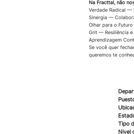
Na Fracttal, não nos
Verdade Radical — 
Sinergia — Colabor
Olhar para o Futur
Grit — Resiliência 
Aprendizagem Contí
Se você quer fecha
queremos te conhec
Depar
Puest
Ubica
Estad
Tipo 
Nivel