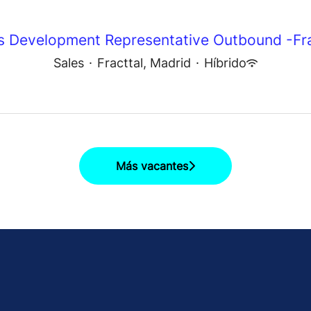
s Development Representative Outbound -Fr
Sales
·
Fracttal, Madrid
·
Híbrido
Más vacantes