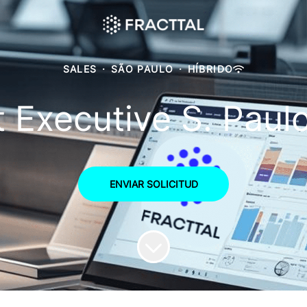
SALES
·
SÃO PAULO
·
HÍBRIDO
 Executive S. Paulo 
ENVIAR SOLICITUD