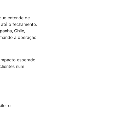
que entende de
o até o fechamento.
panha, Chile,
ormando a operação
 impacto esperado
clientes num
ileiro