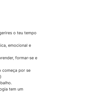
gerires o teu tempo
ica, emocional e
render, formar-se e
o começa por se
)
balho.
logia tem um