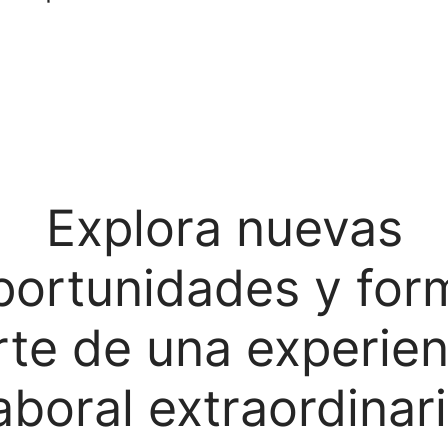
Explora nuevas
portunidades y for
rte de una experien
aboral extraordinar