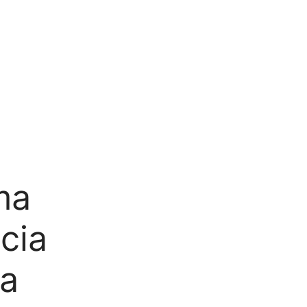
ma
cia
ia