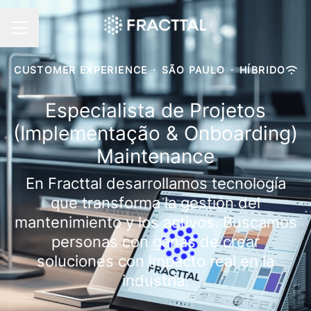
MENÚ DE EMPLEO
CUSTOMER EXPERIENCE
·
SÃO PAULO
·
HÍBRIDO
Especialista de Projetos
(Implementação & Onboarding)
Maintenance
En Fracttal desarrollamos tecnología
que transforma la gestión del
mantenimiento y los activos. Buscamos
personas con ganas de crear
soluciones con impacto real en la
industria.